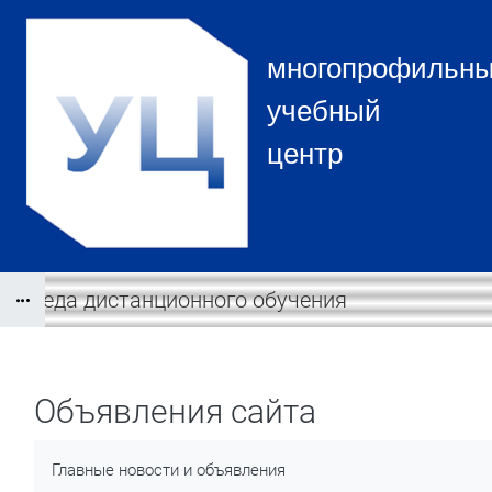
Перейти к основному содержанию
многопрофильн
учебный
центр
Среда дистанционного обучения
Блоки
Блоки
Объявления сайта
Требуемые условия завершения
Главные новости и объявления