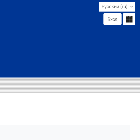
Русский ‎(ru)‎
Вход