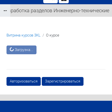
Разработка разделов Инженерно-технические
Блоки
мероприятия гражданской обороны и
Мероприятия по предупреждению
Витрина курсов 3KL
О курсе
Блоки
чрезвычайных ситуаций (ПМ ГОЧС)
Загрузка...
Авторизоваться
Зарегистрироваться
Блоки
Блоки