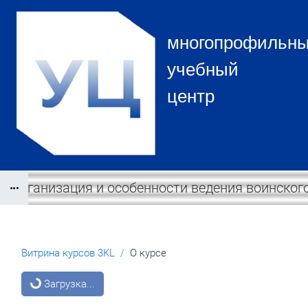
Перейти к основному содержанию
многопрофильн
учебный
центр
Организация и особенности ведения воинског
Блоки
Витрина курсов 3KL
О курсе
Блоки
Загрузка...