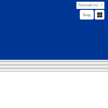
Русский ‎(ru)‎
Вход