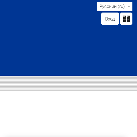
Русский ‎(ru)‎
Вход